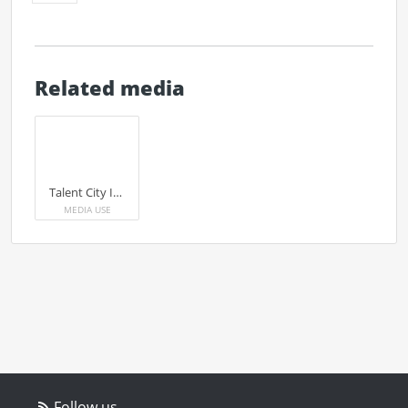
Related media
Talent City Index Special Edition - Studenterna
MEDIA USE
Follow us