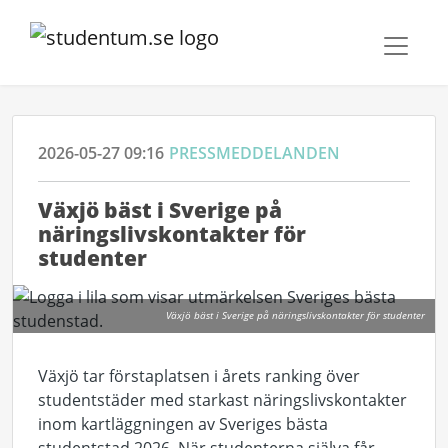
2026-05-27 09:16
PRESSMEDDELANDEN
Växjö bäst i Sverige på
näringslivskontakter för
studenter
Växjö bäst i Sverige på näringslivskontakter för studenter
Växjö tar förstaplatsen i årets ranking över
studentstäder med starkast näringslivskontakter
inom kartläggningen av Sveriges bästa
studentstad 2026. När studenterna själva får